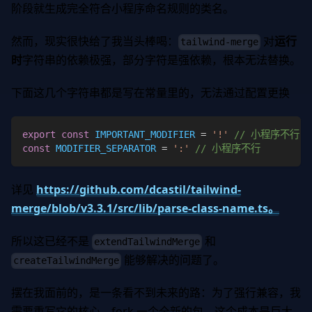
阶段就生成完全符合小程序命名规则的类名。
然而，现实很快给了我当头棒喝：
对
运行
tailwind-merge
时
字符串的依赖极强，部分字符是强依赖，根本无法替换。
下面这几个字符串都是写在常量里的，无法通过配置更换
export
const
IMPORTANT_MODIFIER
=
'!'
// 小程序不行
const
MODIFIER_SEPARATOR
=
':'
// 小程序不行
详见
https://github.com/dcastil/tailwind-
merge/blob/v3.3.1/src/lib/parse-class-name.ts。
所以这已经不是
和
extendTailwindMerge
能够解决的问题了。
createTailwindMerge
摆在我面前的，是一条看不到未来的路：为了强行兼容，我
需要重写它的核心，fork 一个全新的包，这个成本是巨大