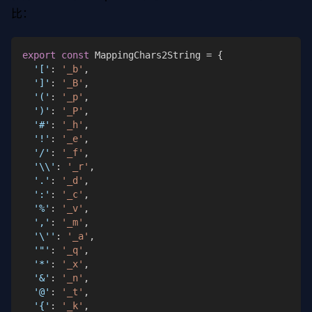
比：
export
const
 MappingChars2String 
=
{
'['
:
'_b'
,
']'
:
'_B'
,
'('
:
'_p'
,
')'
:
'_P'
,
'#'
:
'_h'
,
'!'
:
'_e'
,
'/'
:
'_f'
,
'\\'
:
'_r'
,
'.'
:
'_d'
,
':'
:
'_c'
,
'%'
:
'_v'
,
','
:
'_m'
,
'\''
:
'_a'
,
'"'
:
'_q'
,
'*'
:
'_x'
,
'&'
:
'_n'
,
'@'
:
'_t'
,
'{'
:
'_k'
,