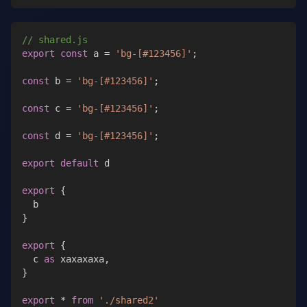
// shared.js
export
const
 a 
=
'bg-[#123456]'
;
const
 b 
=
'bg-[#123456]'
;
const
 c 
=
'bg-[#123456]'
;
const
 d 
=
'bg-[#123456]'
;
export
default
 d
export
{
  b
}
export
{
  c 
as
 xaxaxaxa
,
}
export
*
from
'./shared2'