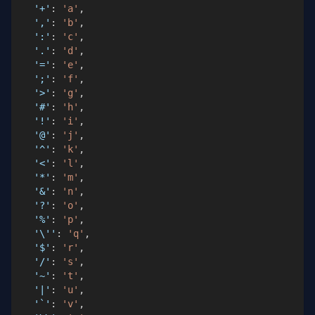
'+'
:
'a'
,
','
:
'b'
,
':'
:
'c'
,
'.'
:
'd'
,
'='
:
'e'
,
';'
:
'f'
,
'>'
:
'g'
,
'#'
:
'h'
,
'!'
:
'i'
,
'@'
:
'j'
,
'^'
:
'k'
,
'<'
:
'l'
,
'*'
:
'm'
,
'&'
:
'n'
,
'?'
:
'o'
,
'%'
:
'p'
,
'\''
:
'q'
,
'$'
:
'r'
,
'/'
:
's'
,
'~'
:
't'
,
'|'
:
'u'
,
'`'
:
'v'
,