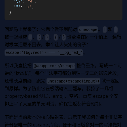
'\\'
:
'w'
,
'"'
:
'x'
,
}
问题马上就来了：它完全做不到配对
。
和
unescape
[
]
被一起砸成
，
/
、
/
也全堆在同一个值上，
运行
_
(
)
{
}
时
根本还原不回去。举个让人头疼的例子：
。
escape('[bg:red]') === '__bg_red_'
所以我直接把
推倒重练，写成一个可
@weapp-core/escape
逆的“状态机”。每个非法字符都分到独一无二的逃逸片段，
还带长度前缀，跑完
就一定回
unescape(escape(input))
到原样。为了防止它在极端输入上翻车，我拉了十几组
property-based 测试，emoji、空格、重复 escape 全安
排上写了大量的单元测试，确保往返都符合预期。
下面是当前版本的核心映射表，展示了我如何为每个非法字
符分配唯一的 escape 片段，便于和旧版多对一的写法做对