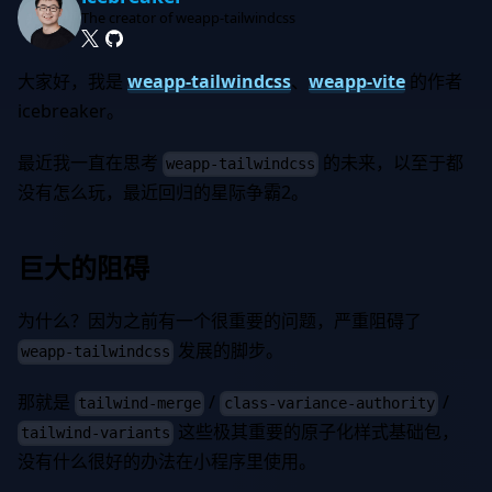
The creator of weapp-tailwindcss
大家好，我是
weapp-tailwindcss
、
weapp-vite
的作者
icebreaker。
最近我一直在思考
的未来，以至于都
weapp-tailwindcss
没有怎么玩，最近回归的星际争霸2。
巨大的阻碍
为什么？因为之前有一个很重要的问题，严重阻碍了
发展的脚步。
weapp-tailwindcss
那就是
/
/
tailwind-merge
class-variance-authority
这些极其重要的原子化样式基础包，
tailwind-variants
没有什么很好的办法在小程序里使用。