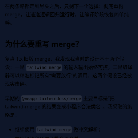
在两条路都走到尽头之后，只剩下一个选择：彻底重构
merge，让逃逸逻辑回归
运行时
，让编译阶段恢复简单纯
粹。
为什么要重写 merge？
复盘 1.x 旧版 merge，我发现我当时的设计基于两个假
设：一是
的输入输出始终可控，二是编译
tailwind-merge
器可以精准标记所有“需要放行”的调用。这两个假设已经被
现实击碎。
早期的
主要目标是“把
@weapp-tailwindcss/merge
tailwind-merge 的结果变成小程序合法类名”。我采取的策
略是：
继续使用
做冲突解析；
tailwind-merge