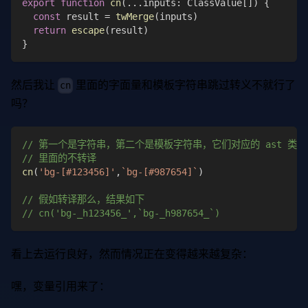
export
function
cn
(
...
inputs
:
 ClassValue
[
]
)
{
const
 result 
=
twMerge
(
inputs
)
return
escape
(
result
)
}
然后我让
里面的字面量和模板字符串跳过转义不就行了
cn
吗？
// 第一个是字符串，第二个是模板字符串，它们对应的 ast 类
// 里面的不转译
cn
(
'bg-[#123456]'
,
`
bg-[#987654]
`
)
// 假如转译那么，结果如下
// cn('bg-_h123456_',`bg-_h987654_`)
看上去运行良好，然而情况正在变得越来越复杂：
嘿，变量引用来了：