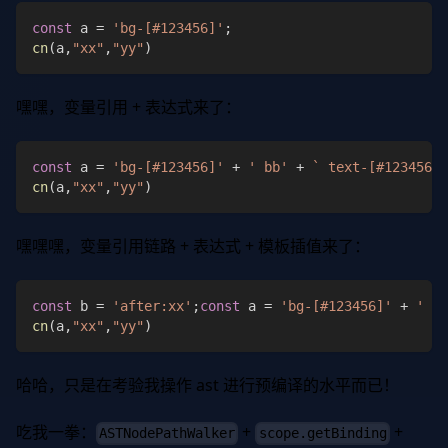
const
 a 
=
'bg-[#123456]'
;
cn
(
a
,
"xx"
,
"yy"
)
嘿嘿，变量引用 + 表达式来了：
const
 a 
=
'bg-[#123456]'
+
' bb'
+
`
 text-[#123456]
`
cn
(
a
,
"xx"
,
"yy"
)
嘿嘿嘿，变量引用链路 + 表达式 + 模板插值来了：
const
 b 
=
'after:xx'
;
const
 a 
=
'bg-[#123456]'
+
' bb
cn
(
a
,
"xx"
,
"yy"
)
哈哈，只是在考验我操作 ast 进行预编译的水平而已！
吃我一拳：
+
+
ASTNodePathWalker
scope.getBinding