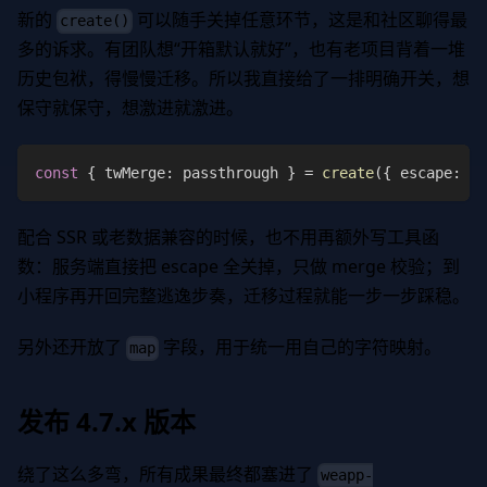
新的
可以随手关掉任意环节，这是和社区聊得最
create()
多的诉求。有团队想“开箱默认就好”，也有老项目背着一堆
历史包袱，得慢慢迁移。所以我直接给了一排明确开关，想
保守就保守，想激进就激进。
const
{
 twMerge
:
 passthrough 
}
=
create
(
{
 escape
:
fa
配合 SSR 或老数据兼容的时候，也不用再额外写工具函
数：服务端直接把 escape 全关掉，只做 merge 校验；到
小程序再开回完整逃逸步奏，迁移过程就能一步一步踩稳。
另外还开放了
字段，用于统一用自己的字符映射。
map
发布 4.7.x 版本
绕了这么多弯，所有成果最终都塞进了
weapp-