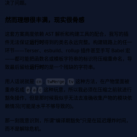
决了问题。
然而理想很丰满，现实很骨感
这套方案高度依赖 AST 解析和构建工具的配合，我写的插
件无法保证
运行时
得到的类名永远完整。构建链路上的任一
环节——Terser、esbuild、rollup 插件甚至手写 Babel 宏
——都可能把函数名或模板字符串的标识符压缩重命名，导
致最后留给
运行时
的是一个残缺的字符串。
用人话说就是
,
,
这种方法，在产物里面被
cn
twMerge
tv
重命名成
/
/
这种玩意，所以我必须在压缩之前就进行
e
a
c
豁免操作，但是那时候我似乎无法去准确收集产物的模块依
赖情况(可能是水平不够导致的)。
那一刻我意识到，所谓“编译期豁免”只是在延迟爆炸时间，
而不是解除危机。