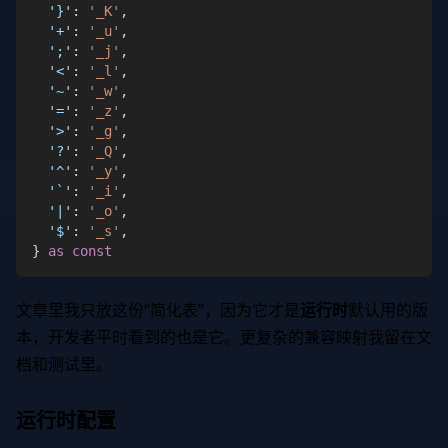
'}'
:
'_K'
,
'+'
:
'_u'
,
';'
:
'_j'
,
'<'
:
'_l'
,
'~'
:
'_w'
,
'='
:
'_z'
,
'>'
:
'_g'
,
'?'
:
'_Q'
,
'^'
:
'_y'
,
'`'
:
'_i'
,
'|'
:
'_o'
,
'$'
:
'_s'
,
}
as
const
文章里我只放这份“简化表”，因为它才是
运行时
默认用的版
本，开发者平时看到的也是它。更复杂的兼容映射我留在文
档和测试里。
运行时
配置