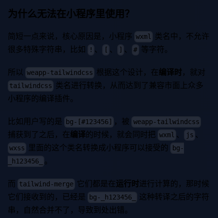
为什么无法在小程序里使用？
简短一点来说，核心原因是，小程序
类名中，不允许
wxml
很多特殊字符串，比如
、
、
、
等字符。
!
[
]
#
所以
根据这个设计，在
编译时
，就对
weapp-tailwindcss
类名进行转换，从而达到了兼容市面上众多
tailwindcss
小程序的编译插件。
比如用户写的是
，被
bg-[#123456]
weapp-tailwindcss
捕获到了之后，在
编译
的时候，就会同时把
、
、
wxml
js
里面的这个类名转换成小程序可以接受的
wxss
bg-
。
_h123456_
而
它们都是在
运行时
进行计算的，那时候
tailwind-merge
它们接收到的，已经是
这种转译之后的字符
bg-_h123456_
串，自然合并不了，导致到处出错。