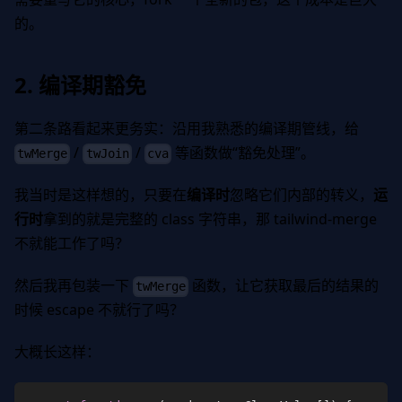
的。
2. 编译期豁免
第二条路看起来更务实：沿用我熟悉的编译期管线，给
/
/
等函数做“豁免处理”。
twMerge
twJoin
cva
我当时是这样想的，只要在
编译时
忽略它们内部的转义，
运
行时
拿到的就是完整的 class 字符串，那 tailwind-merge
不就能工作了吗？
然后我再包装一下
函数，让它获取最后的结果的
twMerge
时候 escape 不就行了吗？
大概长这样：