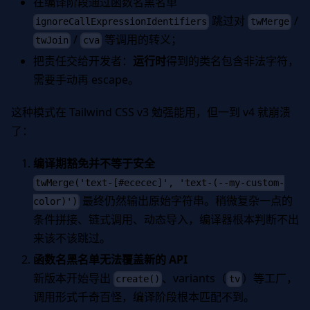
在编译阶段通过函数名黑名单
跳过对
/
ignoreCallExpressionIdentifiers
twMerge
/
等调用的转义；
twJoin
cva
把责任交给开发者：
运行时
得到的类名包含非法字符，
需要手动再 escape。
这种模式在 Tailwind CSS v3 勉强能用，但一到 v4 就崩溃
了：
编译期豁免并不等于安全
twMerge('text-[#ececec]', 'text-(--my-custom-
最终仍然输出原始字符串。稍微复杂一点的
color)')
条件拼接、链式调用、动态导入，编译器根本判断不出
来该不该跳过。
函数名黑名单无法覆盖新的 API
新版本开始导出
、variants（
）等工厂，
create()
tv
调用形式千奇百怪，编译阶段根本匹配不到。