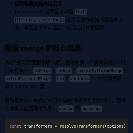
任意值语法越来越灵活
Tailwind v4 的任意值可以是
text-
这种无法静态推断类型的写
[theme(my.scale.foo)]
法。靠黑名单永远落后，反而让用户更困惑。
新版 merge 的核心思路
决定“把锅背回
运行时
”以后，我做的第一件事就是把入口全
部进行统一：
/
/
/
twMerge
twJoin
createTailwindMerge
/
/
……统统绑进同一
extendTailwindMerge
cva
variants
套 transformer 里。
思路很简单：先找出它们共有的“进场”和“退场”动作，再把
逃逸拆成前后两个钩子，
和
。
escape
unescape
const
 transformers 
=
resolveTransformers
(
options
)