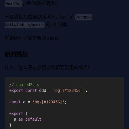
，哈哈轻松消灭！
WeakMap
于是我以为这条思路可行，编写了
@weapp-
的 v1 版本。
tailwindcss/merge
直到用户提交了新的 case！
新的挑战
什么，怎么还有你们这种相互引用的情况！
// shared2.js
export
const
 ddd 
=
'bg-[#123456]'
;
const
 a 
=
'bg-[#123456]'
;
export
{
  a 
as
default
}