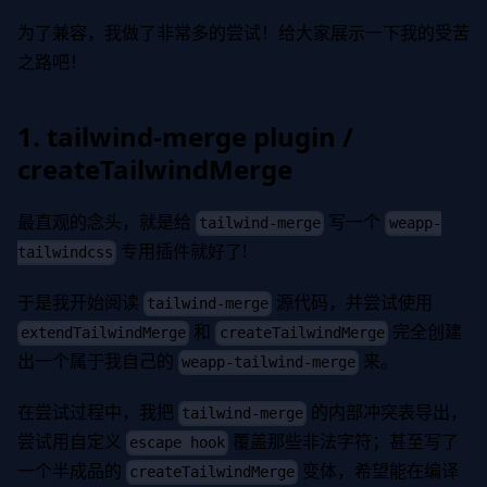
为了兼容，我做了非常多的尝试！给大家展示一下我的受苦
之路吧！
1. tailwind-merge plugin /
createTailwindMerge
最直观的念头，就是给
写一个
tailwind-merge
weapp-
专用插件就好了!
tailwindcss
于是我开始阅读
源代码，并尝试使用
tailwind-merge
和
完全创建
extendTailwindMerge
createTailwindMerge
出一个属于我自己的
来。
weapp-tailwind-merge
在尝试过程中，我把
的内部冲突表导出，
tailwind-merge
尝试用自定义
覆盖那些非法字符；甚至写了
escape hook
一个半成品的
变体，希望能在编译
createTailwindMerge