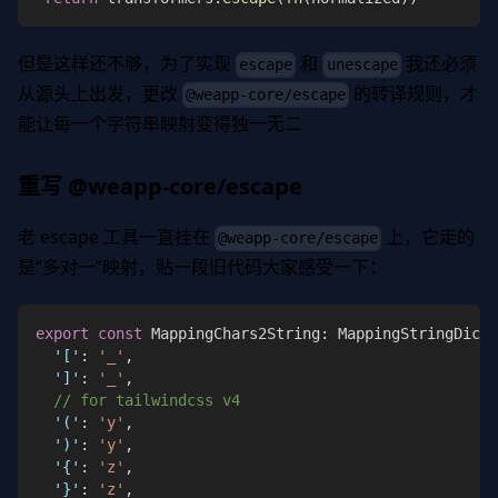
但是这样还不够，为了实现
和
我还必须
escape
unescape
从源头上出发，更改
的转译规则，才
@weapp-core/escape
能让每一个字符串映射变得独一无二
重写 @weapp-core/escape
老 escape 工具一直挂在
上，它走的
@weapp-core/escape
是“多对一”映射，贴一段旧代码大家感受一下：
export
const
 MappingChars2String
:
 MappingStringDicti
'['
:
'_'
,
']'
:
'_'
,
// for tailwindcss v4
'('
:
'y'
,
')'
:
'y'
,
'{'
:
'z'
,
'}'
:
'z'
,