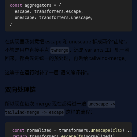
const
 aggregators 
=
{
  escape
:
 transformers
.
escape
,
  unescape
:
 transformers
.
unescape
,
}
在实现里我刻意把 escape 和 unescape 拆成两个“齿轮”。
不管是用户直接手点
，还是 variants 工厂兜一圈
twMerge
回来，都会先进统一的预处理，再丢给 tailwind-merge。
这等于在
运行时
补了一层“语义编译器”。
双向处理链
所以现在每次 merge 现在都得过一遍
unescape ->
这样的流程：
tailwind-merge -> escape
const
 normalized 
=
 transformers
.
unescape
(
clsx
(
...
in
return
 transformers
.
escape
(
fn
(
normalized
)
)