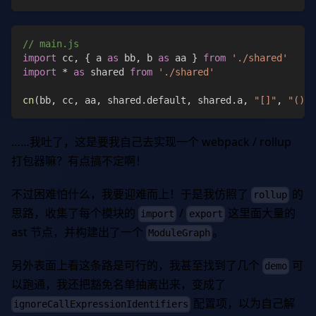
// main.js
import
 cc
,
{
 a 
as
 bb
,
 b 
as
 aa 
}
from
'./shared'
import
*
as
 shared 
from
'./shared'
cn
(
bb
,
 cc
,
 aa
,
 shared
.
default
,
 shared
.
a
,
"[]"
,
"()"
)
……我吐了，这是要我自己去实现一个 webpack / rollup
打包器嘛？有点搞不定啊！
不过困难怕什么，我要迎难而上！于是我仿照了
的
rollup
思路，收集了每个模块的
/
这里面大量的
import
export
ast 节点，并构建出了一个
。
ModuleGraph
另外表面上看这条路是可行的，我甚至找到了几个
可
demo
以跑通，我还把豁免名单抽离出来，变成了
配置项，以为自己解
ignoreCallExpressionIdentifiers