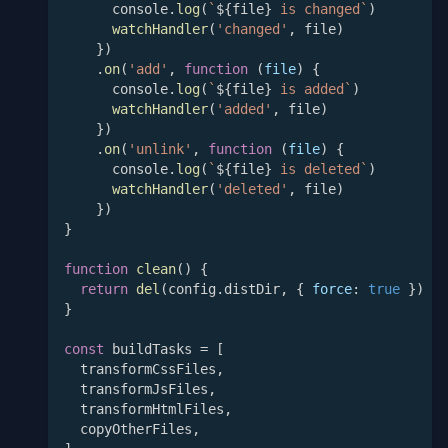
      console
.
log
(
`
${
file
}
 is changed
`
)
watchHandler
(
'changed'
,
 file
)
}
)
.
on
(
'add'
,
function
(
file
)
{
      console
.
log
(
`
${
file
}
 is added
`
)
watchHandler
(
'added'
,
 file
)
}
)
.
on
(
'unlink'
,
function
(
file
)
{
      console
.
log
(
`
${
file
}
 is deleted
`
)
watchHandler
(
'deleted'
,
 file
)
}
)
}
function
clean
(
)
{
return
del
(
config
.
distDir
,
{
force
:
true
}
)
}
const
 buildTasks 
=
[
  transformCssFiles
,
  transformJsFiles
,
  transformHtmlFiles
,
  copyOtherFiles
,