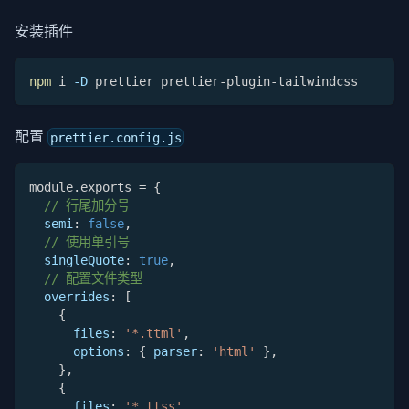
安装插件
npm
 i 
-D
 prettier prettier-plugin-tailwindcss
配置
prettier.config.js
module
.
exports 
=
{
// 行尾加分号
semi
:
false
,
// 使用单引号
singleQuote
:
true
,
// 配置文件类型
overrides
:
[
{
files
:
'*.ttml'
,
options
:
{
parser
:
'html'
}
,
}
,
{
files
:
'*.ttss'
,