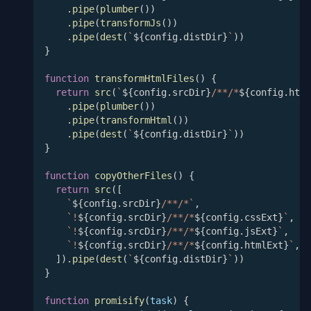
.
pipe
(
plumber
(
)
)
.
pipe
(
transformJs
(
)
)
.
pipe
(
dest
(
`
${
config
.
distDir
}
`
)
)
}
function
transformHtmlFiles
(
)
{
return
src
(
`
${
config
.
srcDir
}
/**/*
${
config
.
html
.
pipe
(
plumber
(
)
)
.
pipe
(
transformHtml
(
)
)
.
pipe
(
dest
(
`
${
config
.
distDir
}
`
)
)
}
function
copyOtherFiles
(
)
{
return
src
(
[
`
${
config
.
srcDir
}
/**/*
`
,
`
!
${
config
.
srcDir
}
/**/*
${
config
.
cssExt
}
`
,
`
!
${
config
.
srcDir
}
/**/*
${
config
.
jsExt
}
`
,
`
!
${
config
.
srcDir
}
/**/*
${
config
.
htmlExt
}
`
,
]
)
.
pipe
(
dest
(
`
${
config
.
distDir
}
`
)
)
}
function
promisify
(
task
)
{