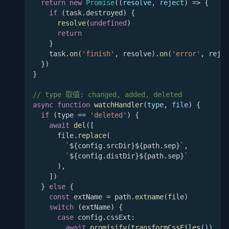
return
new
Promise
(
(
resolve
,
 reject
)
=>
{
if
(
task
.
destroyed
)
{
resolve
(
undefined
)
return
}
    task
.
on
(
'finish'
,
 resolve
)
.
on
(
'error'
,
 rejec
}
)
}
// type 取值: changed, added, deleted
async
function
watchHandler
(
type
,
 file
)
{
if
(
type 
==
'deleted'
)
{
await
del
(
[
      file
.
replace
(
`
${
config
.
srcDir
}
${
path
.
sep
}
`
,
`
${
config
.
distDir
}
${
path
.
sep
}
`
)
,
]
)
}
else
{
const
 extName 
=
 path
.
extname
(
file
)
switch
(
extName
)
{
case
 config
.
cssExt
:
await
promisify
(
transformCssFiles
(
)
)