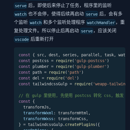
后，即使后来停止了任务，程序里的监听
serve
也不会停，使得后续再启动
后，会有多
watch
serve
个监听
和多个监听处理程序
，重
watch
watchHandler
复处理文件。所以停止后再启动
，应该关闭
serve
后重新打开
vscode
const
{
 src
,
 dest
,
 series
,
 parallel
,
 task
,
 watch
const
 postcss 
=
require
(
'gulp-postcss'
)
const
 plumber 
=
require
(
'gulp-plumber'
)
const
 path 
=
require
(
'path'
)
const
 del 
=
require
(
'del'
)
const
 tailwindcssGulp 
=
require
(
'weapp-tailwindc
// 在 gulp 里使用, 先使用 postcss 转化 css, 触发 tai
const
{
  transformJs
,
transformWxml
:
 transformHtml
,
transformWxss
:
 transformCss
,
}
=
 tailwindcssGulp
.
createPlugins
(
{