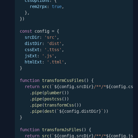
cssOptions
:
{
rem2rpx
:
true
,
}
,
}
)
const
 config 
=
{
srcDir
:
'src'
,
distDir
:
'dist'
,
cssExt
:
'.ttss'
,
jsExt
:
'.js'
,
htmlExt
:
'.ttml'
,
}
function
transformCssFiles
(
)
{
return
src
(
`
${
config
.
srcDir
}
/**/*
${
config
.
cssE
.
pipe
(
plumber
(
)
)
.
pipe
(
postcss
(
)
)
.
pipe
(
transformCss
(
)
)
.
pipe
(
dest
(
`
${
config
.
distDir
}
`
)
)
}
function
transformJsFiles
(
)
{
return
src
(
`
${
config
.
srcDir
}
/**/*
${
config
.
jsEx