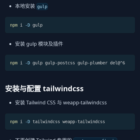
本地安装
gulp
npm
 i 
-D
 gulp
安装 gulp 模块及插件
npm
 i 
-D
 gulp gulp-postcss gulp-plumber del@^6
安装与配置 tailwindcss
安装 Tailwind CSS 与 weapp-tailwindcss
npm
 i 
-D
 tailwindcss weapp-tailwindcss