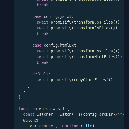
break
case
 config
.
jsExt
:
await
promisify
(
transformCssFiles
(
)
)
await
promisify
(
transformJsFiles
(
)
)
break
case
 config
.
htmlExt
:
await
promisify
(
transformCssFiles
(
)
)
await
promisify
(
transformHtmlFiles
(
)
)
break
default
:
await
promisify
(
copyOtherFiles
(
)
)
}
}
}
function
watchTask
(
)
{
const
 watcher 
=
watch
(
[
`
${
config
.
srcDir
}
/**/*
`
  watcher
.
on
(
'change'
,
function
(
file
)
{