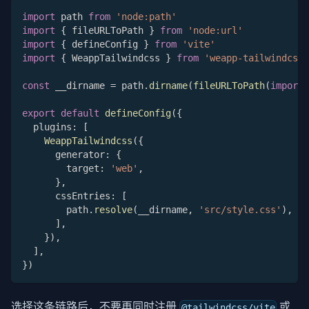
import
 path 
from
'node:path'
import
{
 fileURLToPath 
}
from
'node:url'
import
{
 defineConfig 
}
from
'vite'
import
{
 WeappTailwindcss 
}
from
'weapp-tailwindcss/
const
 __dirname 
=
 path
.
dirname
(
fileURLToPath
(
import
.
export
default
defineConfig
(
{
  plugins
:
[
WeappTailwindcss
(
{
      generator
:
{
        target
:
'web'
,
}
,
      cssEntries
:
[
        path
.
resolve
(
__dirname
,
'src/style.css'
)
,
]
,
}
)
,
]
,
}
)
选择这条链路后，不要再同时注册
或
@tailwindcss/vite