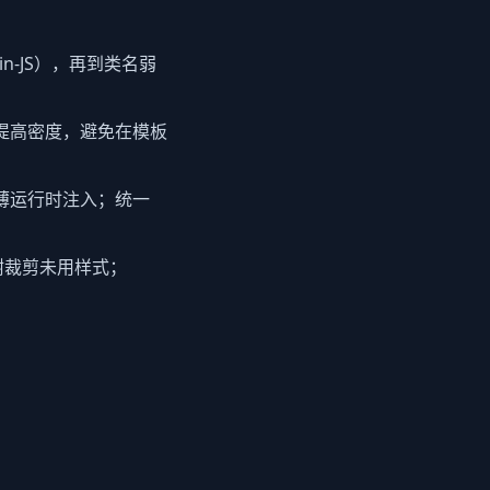
-in-JS），再到类名弱
a）提高密度，避免在模板
或极薄运行时注入；统一
摇树裁剪未用样式；