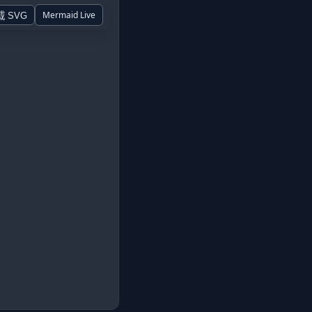
Mermaid Live
载 SVG