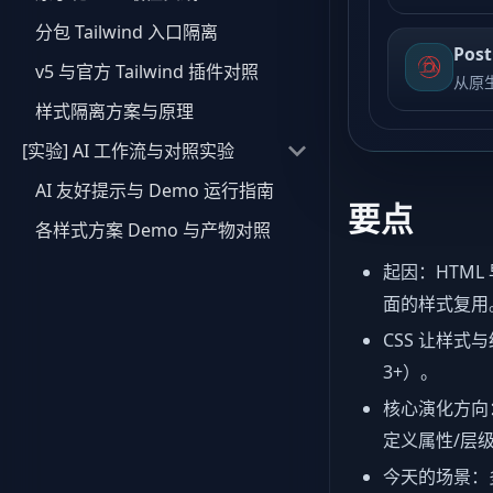
分包 Tailwind 入口隔离
Pos
v5 与官方 Tailwind 插件对照
从原生
样式隔离方案与原理
[实验] AI 工作流与对照实验
AI 友好提示与 Demo 运行指南
要点
各样式方案 Demo 与产物对照
起因：HTM
面的样式复用
CSS 让样式与
3+）。
核心演化方向：布
定义属性/层
今天的场景：多 