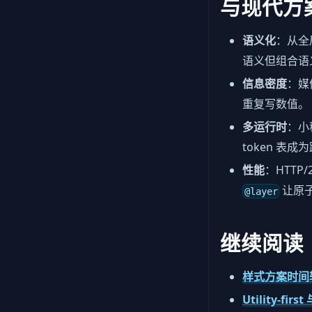
与现代方
语义化
：从全局
语义但组合语
信息密度
：媒体
重复写数值。
多运行时
：小
token 表
性能
：HTTP
让原
@layer
继续阅读
样式方案时间
Utility-first 