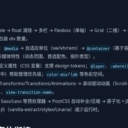
ble → float 清除 → 多栏 → Flexbox（单轴）→ Grid（二维）→
装 div 数量。
：
→ 自适应单位（vw/vh/rem）→
（基于容
@media
@container
ions/新媒体特性（动态范围、首选配色、指针类型）。
义属性（CSS 变量）支撑 design tokens；
、
@layer
:where(
案中）帮助管理优先级；
/
等色彩空间。
color-mix
lab
ransforms/Transitions/Animations → 滚动驱动动画（Scroll-
）、
。
view-transition-name
Sass/Less 等预处理器 → PostCSS 自动补全/压缩 → 原子化 + JI
JS（vanilla-extract/stylex/Linaria）减少运行时。