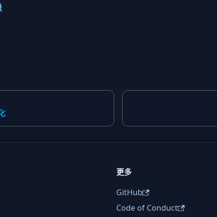
段
化
更多
GitHub
Code of Conduct