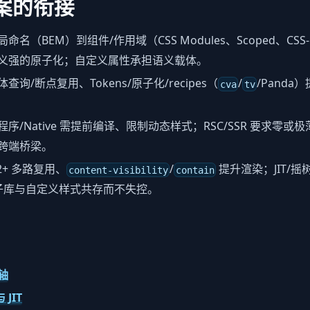
案的衔接
命名（BEM）到组件/作用域（CSS Modules、Scoped、CSS
义强的原子化；自定义属性承担语义载体。
查询/断点复用、Tokens/原子化/recipes（
/
/Pand
cva
tv
程序/Native 需提前编译、限制动态样式；RSC/SSR 要求零
成为跨端桥梁。
/2+ 多路复用、
/
提升渲染；JIT/
content-visibility
contain
子库与自定义样式共存而不失控。
轴
与 JIT