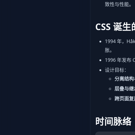
致性与性能。
CSS 诞
1994 年，H
胀。
1996 年发
设计目标：
分离结构
层叠与继
跨页面复
时间脉络