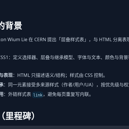
生的背景
åkon Wium Lie 在 CERN 提出「层叠样式表」，与 HTML 
布 CSS1：定义选择器、层叠与继承模型、字体与文本、颜色与背
与表现
：HTML 只描述语义/结构；样式由 CSS 控制。
承
：同一元素接受多来源样式（作者/用户/UA），按优先级与
用
：外链样式表
，避免每页重复写内联。
link
（里程碑）