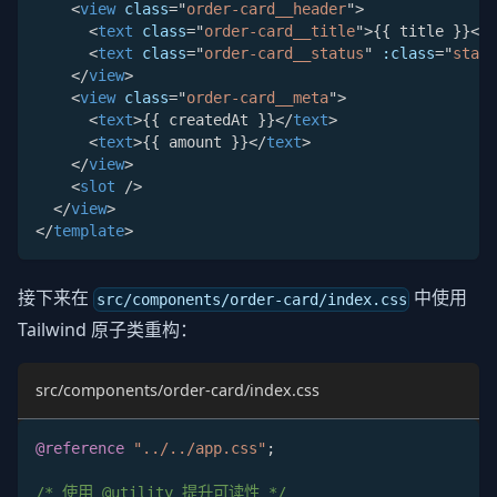
<
view
class
=
"
order-card__header
"
>
<
text
class
=
"
order-card__title
"
>
{{ title }}
</
t
<
text
class
=
"
order-card__status
"
:class
=
"
statu
</
view
>
<
view
class
=
"
order-card__meta
"
>
<
text
>
{{ createdAt }}
</
text
>
<
text
>
{{ amount }}
</
text
>
</
view
>
<
slot
/>
</
view
>
</
template
>
接下来在
中使用
src/components/order-card/index.css
Tailwind 原子类重构：
src/components/order-card/index.css
@reference
"../../app.css"
;
/* 使用 @utility 提升可读性 */