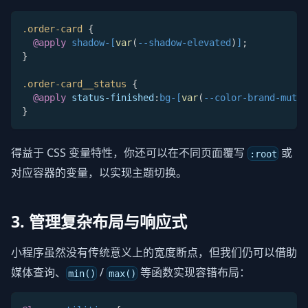
.order-card
{
@apply
 shadow-[
var
(
--shadow-elevated
)
]
;
}
.order-card__status
{
@apply
status-finished
:
bg-[
var
(
--color-brand-muted
}
得益于 CSS 变量特性，你还可以在不同页面覆写
或
:root
对应容器的变量，以实现主题切换。
3. 管理复杂布局与响应式
小程序虽然没有传统意义上的宽度断点，但我们仍可以借助
媒体查询、
/
等函数实现容错布局：
min()
max()