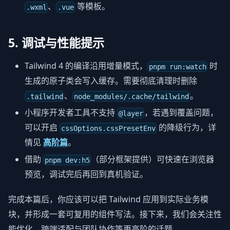
、
等模板。
.wxml
.vue
5. 调试与性能提示
Tailwind 4 的编译沿用增量模式，
时
pnpm run:watch
生成的原子类会写入缓存。需要彻底清理时删除
、
。
.tailwind
node_modules/.cache/tailwind
小程序开发者工具不支持
，若遇到覆盖问题，
@layer
可以开启
的降级行为，详
cssOptions.cssPresetEnv
情见
高阶篇
。
借助
（部分框架提供）可快速在浏览器
pnpm dev:h5
预览，调试完后再回到真机验证。
完成本篇后，你应该可以把 Tailwind 应用到实际业务模
块，并形成一套可复用的组件写法。接下来，我们会关注性
能优化、跨端适配与团队协作等更高阶的话题。