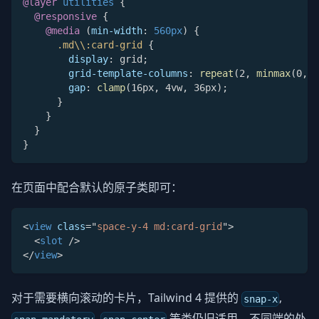
@layer
 utilities
{
@responsive
{
@media
(
min-width
:
 560px
)
{
.md\\:card-grid
{
display
:
 grid
;
grid-template-columns
:
repeat
(
2
,
minmax
(
0
,
 1
gap
:
clamp
(
16px
,
 4vw
,
 36px
)
;
}
}
}
}
在页面中配合默认的原子类即可：
<
view
class
=
"
space-y-4 md:card-grid
"
>
<
slot
/>
</
view
>
对于需要横向滚动的卡片，Tailwind 4 提供的
,
snap-x
,
等类仍旧适用，不同端的处