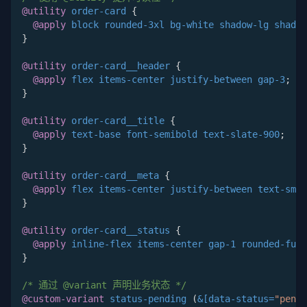
@utility
 order-card
{
@apply
 block rounded-3xl bg-white shadow-lg shadow
}
@utility
 order-card__header
{
@apply
 flex items-center justify-between gap-3
;
}
@utility
 order-card__title
{
@apply
 text-base font-semibold text-slate-900
;
}
@utility
 order-card__meta
{
@apply
 flex items-center justify-between text-sm t
}
@utility
 order-card__status
{
@apply
 inline-flex items-center gap-1 rounded-full
}
/* 通过 @variant 声明业务状态 */
@custom-variant
 status-pending 
(
&[data-status=
"pendi