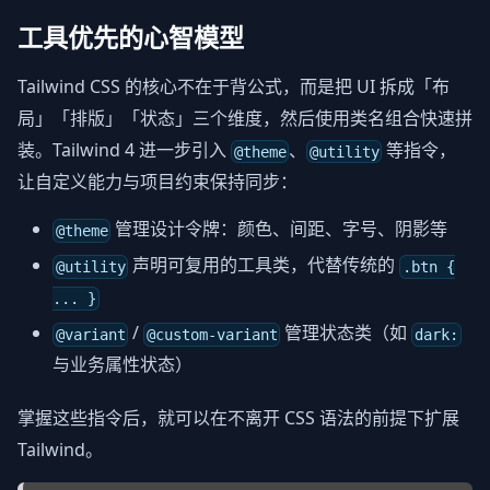
工具优先的心智模型
Tailwind CSS 的核心不在于背公式，而是把 UI 拆成「布
局」「排版」「状态」三个维度，然后使用类名组合快速拼
装。Tailwind 4 进一步引入
、
等指令，
@theme
@utility
让自定义能力与项目约束保持同步：
管理设计令牌：颜色、间距、字号、阴影等
@theme
声明可复用的工具类，代替传统的
@utility
.btn {
... }
/
管理状态类（如
@variant
@custom-variant
dark:
与业务属性状态）
掌握这些指令后，就可以在不离开 CSS 语法的前提下扩展
Tailwind。