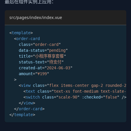
最后在组件实例上应用：
src/pages/index/index.vue
<
template
>
<
order-card
class
=
"
order-card
"
data-status
=
"
pending
"
title
=
"
小程序尊享套餐
"
status-text
=
"
待支付
"
created-at
=
"
2024-06-03
"
amount
=
"
¥199
"
>
<
view
class
=
"
flex items-center gap-2 rounded-2xl
<
text
class
=
"
text-xs font-medium text-slate-50
<
switch
class
=
"
scale-90
"
:checked
=
"
false
"
/>
</
view
>
</
order-card
>
</
template
>