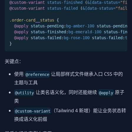
@custom-variant
 status-finished 
(
&[data-status=
"fini
@custom-variant
 status-failed 
(
&[data-status=
"failed
.order-card__status
{
@apply
status-pending
:
bg-amber-100 
status-pending
:
@apply
status-finished
:
bg-emerald-100 
status-finis
@apply
status-failed
:
bg-rose-100 
status-failed
:
tex
}
关键点：
使用
让局部样式文件继承入口 CSS 中的
@reference
主题与工具
让类名语义化，同时还能继续
原子
@utility
@apply
类
（Tailwind 4 新增）能让业务状态转
@custom-variant
换成语义化前缀