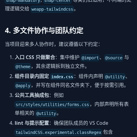
snap-mandatory
snap-center
理逻辑交给
。
weapp-tailwindcss
4. 多文件协作与团队约定
当项目迎来多人协作时，建议遵循以下约定：
入口 CSS 只做聚合
：集中维护
、
与
@import
@source
，其余逻辑拆到独立文件。
@theme
组件目录内固定
：组件内声明
、
index.css
@utility
，并写在组件同名文件夹下，便于按需引用。
@apply
公共工具抽成包
：例如
，内部声明所有表
src/styles/utilities/forms.css
单相关的
。
@utility
lint 与提示配置
：确保团队成员的 VS Code
包含
tailwindCSS.experimental.classRegex