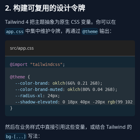
2. 构建可复用的设计令牌
Tailwind 4 把主题抽象为原生 CSS 变量。你可以在
中集中维护令牌，再通过
输出：
app.css
@theme
src/app.css
@import
"tailwindcss"
;
@theme
{
--color-brand
:
oklch
(
66% 0.21 268
)
;
--color-brand-muted
:
oklch
(
80% 0.04 268
)
;
--radius-xl
:
 24px
;
--shadow-elevated
:
 0 18px 40px -20px 
rgb
(
99 102 24
}
然后在业务样式中直接引用这些变量，或结合 Tailwind 的
写法：
bg-[...]